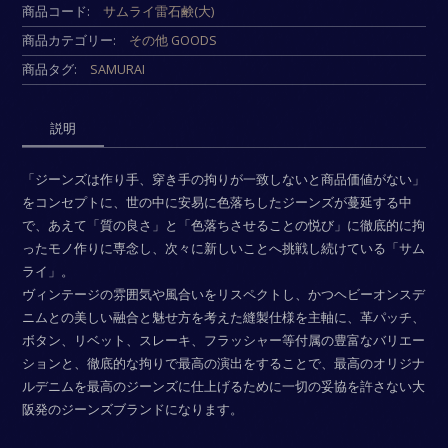
商品コード:
サムライ雷石鹸(大)
商品カテゴリー:
その他 GOODS
商品タグ:
SAMURAI
説明
「ジーンズは作り手、穿き手の拘りが一致しないと商品価値がない」
をコンセプトに、世の中に安易に色落ちしたジーンズが蔓延する中
で、あえて「質の良さ」と「色落ちさせることの悦び」に徹底的に拘
ったモノ作りに専念し、次々に新しいことへ挑戦し続けている「サム
ライ」。
ヴィンテージの雰囲気や風合いをリスペクトし、かつヘビーオンスデ
ニムとの美しい融合と魅せ方を考えた縫製仕様を主軸に、革パッチ、
ボタン、リベット、スレーキ、フラッシャー等付属の豊富なバリエー
ションと、徹底的な拘りで最高の演出をすることで、最高のオリジナ
ルデニムを最高のジーンズに仕上げるために一切の妥協を許さない大
阪発のジーンズブランドになります。