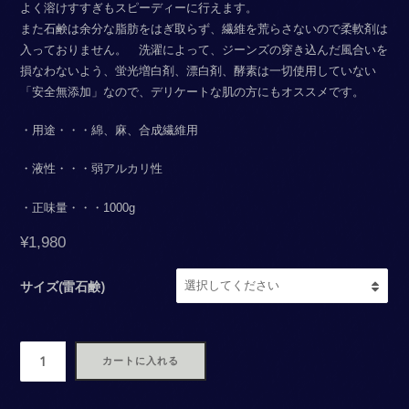
よく溶けすすぎもスピーディーに行えます。
また石鹸は余分な脂肪をはぎ取らず、繊維を荒らさないので柔軟剤は
入っておりません。 洗濯によって、ジーンズの穿き込んだ風合いを
損なわないよう、蛍光増白剤、漂白剤、酵素は一切使用していない
「安全無添加」なので、デリケートな肌の方にもオススメです。
・用途・・・綿、麻、合成繊維用
・液性・・・弱アルカリ性
・正味量・・・1000g
¥
1,980
サイズ(雷石鹸)
数
カートに入れる