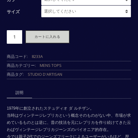
サイズ
数
カートに入れる
商品コード:
8233A
商品カテゴリー:
MENS TOPS
商品タグ:
STUDIO D'ARTISAN
説明
1979年に創立されたステュディオ ダ ルチザン。
当時はヴィンテージレプリカという概念そのものがない中、市場が求
めているものとは逆に、昔の技法を元にレプリカを作り続けてきた云
わばヴィンテージレプリカジーンズのパイオニア的存在。
今では親子2代でのジーンズフリークによるユーザーがいるほど、歴