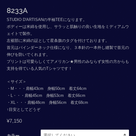
8233A
STUDIO D'ARTISANの半袖TEEになります。
ボディーは米綿を使用し、サラッと肌触りの良い生地をミディアムウ
ェイトで製作。
左裾部に米綿の証として星条旗のタグを付けております。
首元はバインダーネック仕様になり、３本針の一本外し縫製で首元の
伸びを防いでくれます。
プリントは可愛らしくてアメリカン★男性のみならず女性の方からも
支持を得ている人気のTシャツです！
＜サイズ＞
・M・・・肩幅43cm 身幅50cm 着丈64cm
・L・・・肩幅45cm 身幅53cm 着丈66cm
・XL・・・肩幅48cm 身幅56cm 着丈68cm
↑目安としてどうぞ
¥
7,150
カラー