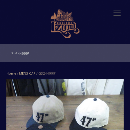
GS2449991
Home
/
MENS CAP
/ GS2449991