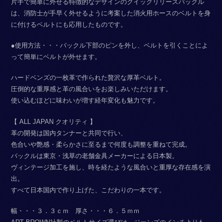
片手で簡単に外せる特徴的なデザインのクイックリリースバックル
は、消防士が手早く外せるように考案した消火用ホースのベルトを身
に付けるベルトにも応用したものです。
●使用方法・・・バックル下部のピンを外し、ベルトを引くことによ
って簡単にベルトが外せます。
ハードベンズの一枚革で作られた贅沢な厚革ベルト。
圧倒的な重厚感と革の風合いをお楽しみいただけます。
使い込むほどに味わいが増す経年変化も魅力です。
【 ALL JAPAN クオリティ 】
革の開発は国内タンナーと共同で行い、
色合いや艶感・柔らかさに至るまで何度も調整を重ねて完成。
バックルは東京・浅草の老舗金具メーカーによる日本製。
ヴィンテージ加工を施し、時を経たような風合いと重厚な存在感を演
出。
すべて日本国内で作り上げた、こだわりの一本です。
幅・・・３．３ｃｍ 厚さ・・・６．５ｍｍ