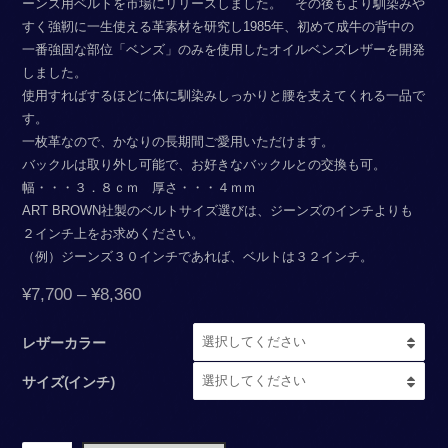
ーンズ用ベルトを市場にリリースしました。 その後もより馴染みや
すく強靭に一生使える革素材を研究し1985年、初めて成牛の背中の
一番強固な部位「ベンズ」のみを使用したオイルベンズレザーを開発
しました。
使用すればするほどに体に馴染みしっかりと腰を支えてくれる一品で
す。
一枚革なので、かなりの長期間ご愛用いただけます。
バックルは取り外し可能で、お好きなバックルとの交換も可。
幅・・・３．８ｃｍ 厚さ・・・４ｍｍ
ART BROWN社製のベルトサイズ選びは、ジーンズのインチよりも
２インチ上をお求めください。
（例）ジーンズ３０インチであれば、ベルトは３２インチ。
¥
7,700
–
¥
8,360
レザーカラー
サイズ(インチ)