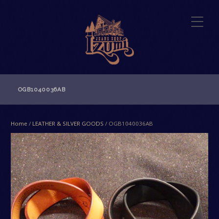
OGB1040036AB
Home
/
LEATHER & SILVER GOODS
/ OGB1040036AB