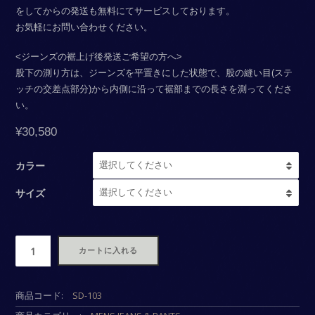
をしてからの発送も無料にてサービスしております。
お気軽にお問い合わせください。
<ジーンズの裾上げ後発送ご希望の方へ>
股下の測り方は、ジーンズを平置きにした状態で、股の縫い目(ステ
ッチの交差点部分)から内側に沿って裾部までの長さを測ってくださ
い。
¥
30,580
カラー
サイズ
数
カートに入れる
商品コード:
SD-103