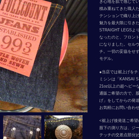
き心地を肌で感じて
積み重ねてきた職人
テンションで織り上
魅力を最大限に引き
STRAIGHT LE
なったのと、フロン
になりました。セル
チ。一切の妥協をせ
モデル。
●当店では裾上げをチ
ミシンは「KANSAI 
21oz以上の超ヘビ
通販ご希望の方で、
げ」をしてからの発
お気軽にお問い合わ
<裾上げ後発送ご希望
股下の測り方は、ジー
テッチの交差点部分)