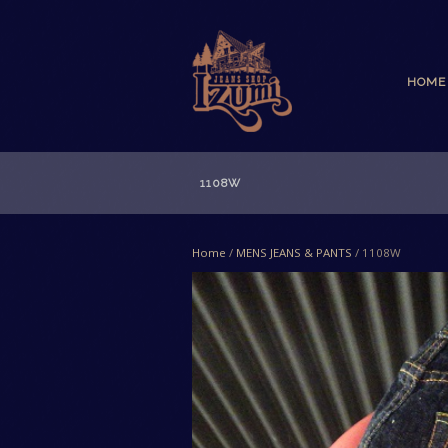
HOME
1108W
Home
/
MENS JEANS & PANTS
/ 1108W