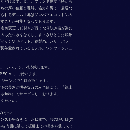
いただけます。また、ブランド創立当時から
たちの厚い信頼と理解、協力を得て、最適な
げられるデニム生地はジンバブエコットンの
だすことが可能となっております。
GSより名称変更し前開きが長くなり脱ぎ着が楽に
トのもたつきをなくし、すっきりとした印象
ヴィッチやリベット、縫製糸、レザーパッ
ず長年愛されているモデル。ワンウォッシュ
ェーンステッチ対応致します。
SPECIAL」で行います。
ーなジーンズでも対応致します。
股下の長さが明確な方のみ当店にて、「裾上
送も無料にてサービスしております。
せください。
の方へ>
ンズを平置きにした状態で、股の縫い目(ス
から内側に沿って裾部までの長さを測ってく