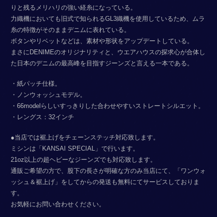
りと残るメリハリの強い経糸になっている。
力織機においても旧式で知られるGL3織機を使用しているため、ムラ
糸の特徴がそのままデニムに表れている。
ボタンやリベットなどは、素材や形状をアップデートしている。
まさにDENIMEのオリジナリティと、ウエアハウスの探求心が合体し
た日本のデニムの最高峰を目指すジーンズと言える一本である。
・紙パッチ仕様。
・ノンウォッシュモデル。
・66modelらしいすっきりした合わせやすいストレートシルエット。
・レングス：32インチ
●当店では裾上げをチェーンステッチ対応致します。
ミシンは「KANSAI SPECIAL」で行います。
21oz以上の超ヘビーなジーンズでも対応致します。
通販ご希望の方で、股下の長さが明確な方のみ当店にて、「ワンウォ
ッシュ＆裾上げ」をしてからの発送も無料にてサービスしておりま
す。
お気軽にお問い合わせください。