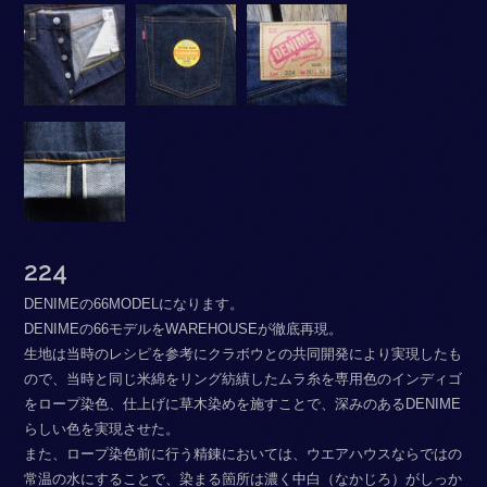
224
DENIMEの66MODELになります。
DENIMEの66モデルをWAREHOUSEが徹底再現。
生地は当時のレシピを参考にクラボウとの共同開発により実現したも
ので、当時と同じ米綿をリング紡績したムラ糸を専用色のインディゴ
をロープ染色、仕上げに草木染めを施すことで、深みのあるDENIME
らしい色を実現させた。
また、ロープ染色前に行う精錬においては、ウエアハウスならではの
常温の水にすることで、染まる箇所は濃く中白（なかじろ）がしっか