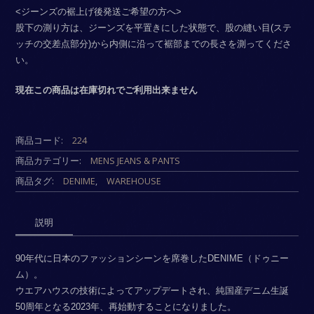
<ジーンズの裾上げ後発送ご希望の方へ>
股下の測り方は、ジーンズを平置きにした状態で、股の縫い目(ステ
ッチの交差点部分)から内側に沿って裾部までの長さを測ってくださ
い。
現在この商品は在庫切れでご利用出来ません
商品コード:
224
商品カテゴリー:
MENS JEANS & PANTS
商品タグ:
DENIME
,
WAREHOUSE
説明
90年代に日本のファッションシーンを席巻したDENIME（ドゥニー
ム）。
ウエアハウスの技術によってアップデートされ、純国産デニム生誕
50周年となる2023年、再始動することになりました。