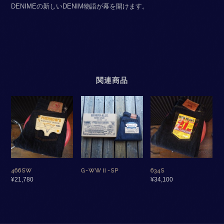
DENIMEの新しいDENIM物語が幕を開けます。
関連商品
466SW
G-WWⅡ-SP
634S
¥
21,780
¥
34,100