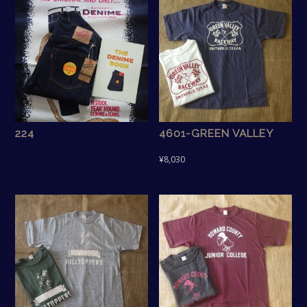
224
4601-GREEN VALLEY
¥
8,030