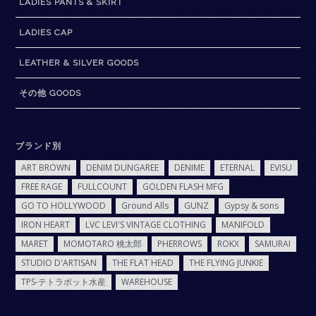
LADIES PANTS & SKIRT
LADIES CAP
LEATHER & SILVER GOODS
その他 GOODS
ブランド別
ART BROWN
DENIM DUNGAREE
DENIME
ETERNAL
EVISU
FREE RAGE
FULLCOUNT
GOLDEN FLASH MFG
GO TO HOLLYWOOD
Ground Alls
GUNZ
Gypsy & sons
IRON HEART
LVC LEVI'S VINTAGE CLOTHING
MANIFOLD
MARET
MOMOTARO 桃太郎
PHERROWS
ROKX
SAMURAI
STUDIO D'ARTISAN
THE FLAT HEAD
THE FLYING JUNKIE
TPS-テトラポット水産
WAREHOUSE