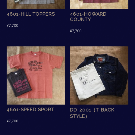
4601-HILL TOPPERS
4601-HOWARD
COUNTY
¥
7,700
¥
7,700
4601-SPEED SPORT
DD-2001（T-BACK
STYLE）
¥
7,700