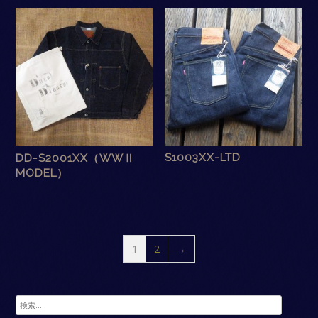
S1003XX-LTD
DD-S2001XX（WWⅡ
MODEL）
1
2
→
検
索: