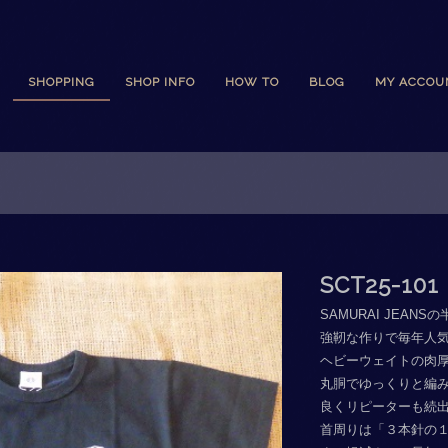
SHOPPING
SHOP INFO
HOW TO
BLOG
MY ACCOU
SCT25-101
SAMURAI JEAN
強靭な作りで毎年人気
ヘビーウェイトの肉
丸胴でゆっくりと編
良くリピーターも続
首周りは「３本針の