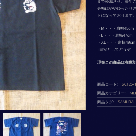
まで軽減させ、長年
身幅はややゆったり
トになっております
・M・・・肩幅45cm 
・L・・・肩幅47cm 
・XL・・・肩幅49cm
↑目安としてどうぞ
現在この商品は在庫
商品コード:
SCT25-
商品カテゴリー:
ME
商品タグ:
SAMURAI