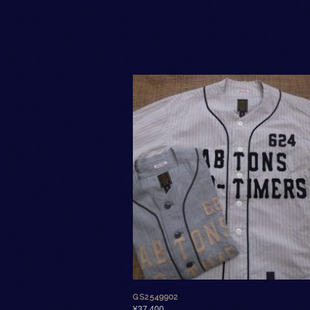
GS2549902
¥
37,400