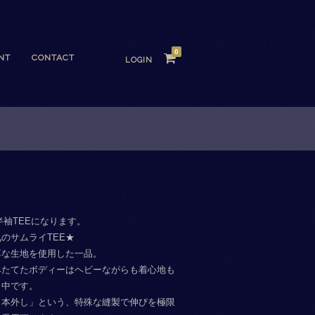
0
NT
CONTACT
LOGIN
Sの半袖TEEになります。
のサムライTEE★
厚な生地を使用した一品。
みたてたボディーはヘビーながらも着心地も
出中です。
１本外し」という、特殊な縫製で伸びを極限