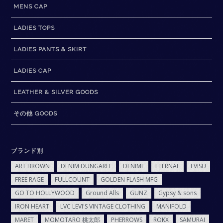
MENS CAP
LADIES TOPS
LADIES PANTS & SKIRT
LADIES CAP
LEATHER & SILVER GOODS
その他 GOODS
ブランド別
ART BROWN
DENIM DUNGAREE
DENIME
ETERNAL
EVISU
FREE RAGE
FULLCOUNT
GOLDEN FLASH MFG
GO TO HOLLYWOOD
Ground Alls
GUNZ
Gypsy & sons
IRON HEART
LVC LEVI'S VINTAGE CLOTHING
MANIFOLD
MARET
MOMOTARO 桃太郎
PHERROWS
ROKX
SAMURAI