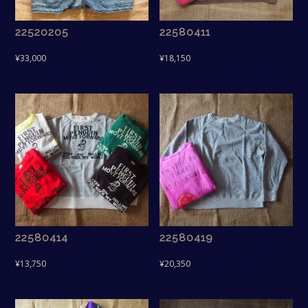
22520205
22580411
¥
33,000
¥
18,150
22580414
22580419
¥
13,750
¥
20,350