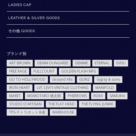
LADIES CAP
LEATHER & SILVER GOODS
その他 GOODS
ブランド別
ART BROWN
DENIM DUNGAREE
DENIME
ETERNAL
EVISU
FREE RAGE
FULLCOUNT
GOLDEN FLASH MFG
GO TO HOLLYWOOD
Ground Alls
GUNZ
Gypsy & sons
IRON HEART
LVC LEVI'S VINTAGE CLOTHING
MANIFOLD
MARET
MOMOTARO 桃太郎
PHERROWS
ROKX
SAMURAI
STUDIO D'ARTISAN
THE FLAT HEAD
THE FLYING JUNKIE
TPS-テトラポット水産
WAREHOUSE