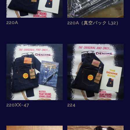
220A
220A（真空パック L32）
220XX-47
224