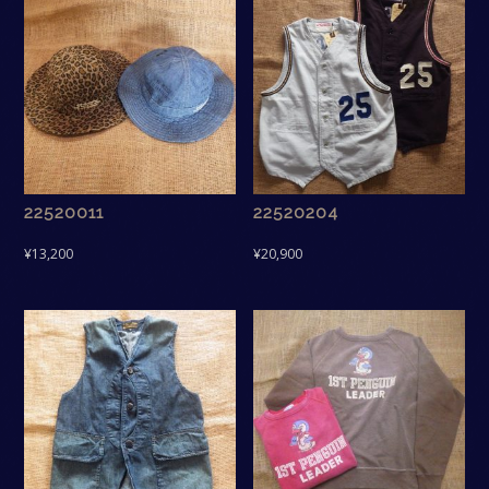
22520011
22520204
¥
13,200
¥
20,900